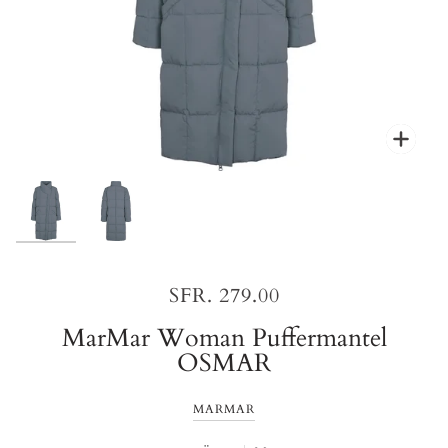
Zoo
Zoo
SFR. 279.00
MarMar Woman Puffermantel
OSMAR
MARMAR