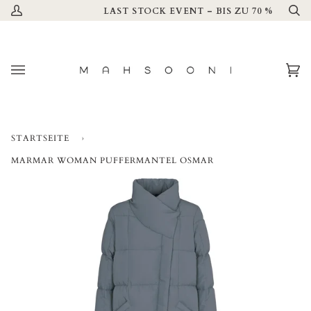
Direkt
08.08.
LAST STOCK EVENT – BIS ZU 70 % – NUR IM
Mein
Su
zum
Account
Inhalt
Ei
(0
STARTSEITE
›
MARMAR WOMAN PUFFERMANTEL OSMAR