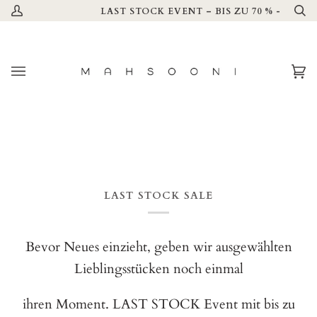
Direkt
LAST STOCK EVENT – BIS ZU 70 % – NUR IM STORE 25.07. 
Mein
Su
zum
Account
Inhalt
Ei
(0
LAST STOCK SALE
Bevor Neues einzieht, geben wir ausgewählten
Lieblingsstücken noch einmal
ihren Moment. LAST STOCK Event mit bis zu